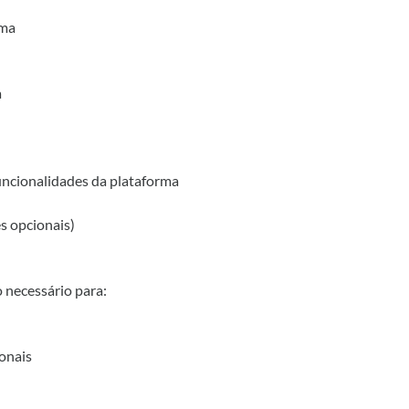
rma
a
funcionalidades da plataforma
s opcionais)
 necessário para:
ionais